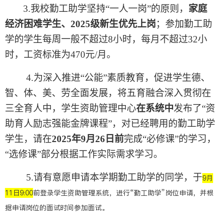
3.
我校勤工助学坚持“一人一岗”的原则，
家庭
经济困难学生、
2025
级新生优先上岗
；参加勤工助
学的学生每周一般不超过
8
小时，每月不超过
32
小
时，工资标准为
470
元
/
月。
4.
为深入推进“公能”素质教育，促进学生德、
智、体、美、劳全面发展，将五育融合深入贯彻在
三全育人中，学生资助管理中心
在系统中
发布了“资
助育人励志强能金牌课程”，对已经聘用的勤工助学
学生，请在
2025
年
9
月
26
日前
完成“必修课”的学习，
“选修课”部分根据工作实际需求学习。
5.
请有意愿申请本学期勤工助学的同学，于
9
月
11
日
9:00
前登录学生资助管理系统，进行“勤工助学”岗位申请，并根
据申请岗位的面试时间参加面试。