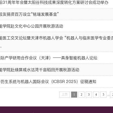
阳31周年年会暨太阳谷科技成果深度转化方案研讨会成功举办
校友捐资百万设立“铭瑞发展基金”
能学院赴文化中心公园开展秋游活动
能医工交叉论坛暨天津市机器人学会 “机器人与临床医学专业委
.
5国际产学研用合作会议（天津）——具身智能机器人论坛
能学院赴绿屏咸水沽湾千亩稻田开展秋游活动
年仿生系统与机器人国际会议（ICBSR 2025）征稿通知
...
上页
1
2
3
4
5