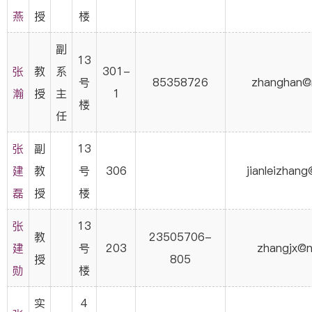
燕
授
楼
副
13
张
教
系
301-
号
85358726
zhanghan@n
瀚
授
主
1
楼
任
张
副
13
建
教
号
306
jianleizhang
磊
授
楼
张
13
教
23505706-
建
号
203
zhangjx@n
授
805
勋
楼
实
4