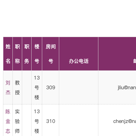
姓
职
职
楼
房间
名
称
务
号
号
办公电话
13
刘
教
号
309
jliu@nan
杰
授
楼
陈
实
13
金
验
号
310
chenjz@na
志
师
楼