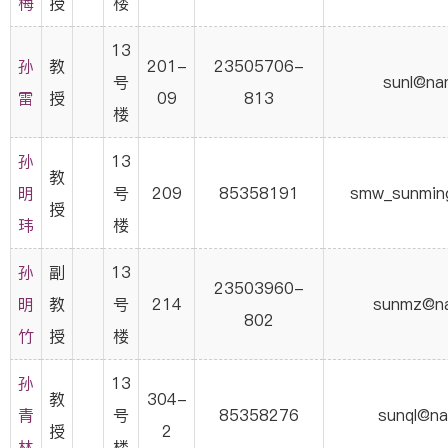
梅
授
楼
13
孙
教
201-
23505706-
号
sunl@nan
雷
授
09
813
楼
孙
13
教
明
号
209
85358191
smw_sunmin
授
玮
楼
孙
副
13
23503960-
明
教
号
214
sunmz@na
802
竹
授
楼
孙
13
教
304-
青
号
85358276
sunql@na
授
2
林
楼