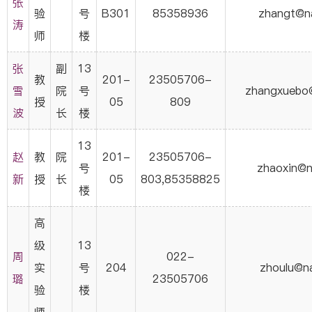
张
验
号
B301
85358936
zhangt@na
涛
师
楼
张
副
13
教
201-
23505706-
雪
院
号
zhangxuebo@
授
05
809
波
长
楼
13
赵
教
院
201-
23505706-
号
zhaoxin@n
新
授
长
05
803,85358825
楼
高
级
13
周
022-
实
号
204
zhoulu@na
璐
23505706
验
楼