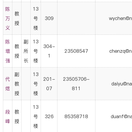
陈
13
教
万
号
309
wychen@na
授
义
楼
陈
副
13
教
304-
增
所
号
23508547
chenzq@na
授
1
强
长
楼
副
13
代
201-
23505706-
教
号
daiyu@na
煜
07
811
授
楼
13
段
教
号
326
85358718
duanf@na
峰
授
楼