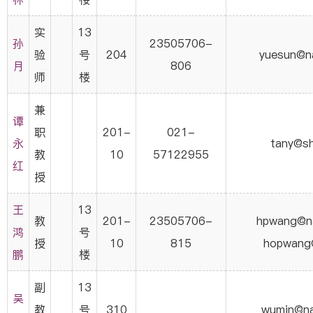
实
13
孙
23505706-
验
号
204
yuesun@na
月
806
师
楼
兼
谭
职
201-
021-
永
tany@sh
教
10
57122955
红
授
王
13
教
201-
23505706-
hpwang@na
鸿
号
授
10
815
hopwang
鹏
楼
副
13
吴
教
号
310
wumin@na