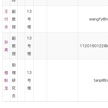
师
王
副
13
付
教
号
wangfy@na
永
授
楼
副
13
孙
教
号
1120160122@ma
昊
授
楼
助
檀
理
13
盼
研
号
tanpl@n
龙
究
楼
员