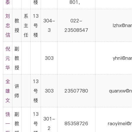
泰
楼
801，
刘
系
13
教
304-
022-
忠
主
号
lzhx@nan
授
3
23508547
信
任
楼
倪
副
元
教
303
yhni@nan
华
授
全
13
讲
雄
号
303
23507780
quanxw@na
师
文
楼
饶
副
13
301-
一
教
号
85358726
raoyimei@n
2