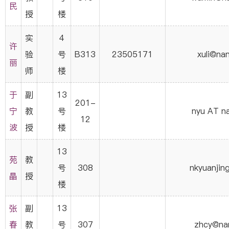
民
授
楼
实
4
许
验
号
B313
23505171
xuli@nan
丽
师
楼
于
副
13
201-
宁
教
号
nyu AT na
12
波
授
楼
13
苑
教
号
308
nkyuanjin
晶
授
楼
张
副
13
春
教
号
307
zhcy@nan