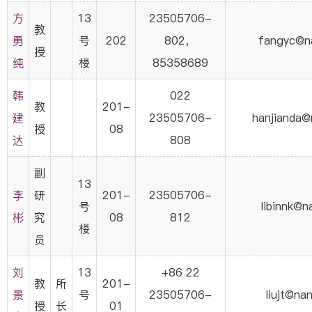
方
13
23505706-
教
勇
号
202
802，
fangyc@na
授
纯
楼
85358689
韩
022
教
201-
建
23505706-
hanjianda@
授
08
达
808
副
13
李
研
201-
23505706-
号
libinnk@n
彬
究
08
812
楼
员
刘
13
+86 22
教
所
201-
景
号
23505706-
liujt@nan
授
长
01