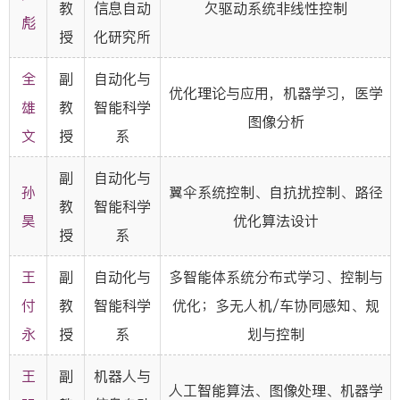
教
信息自动
欠驱动系统非线性控制
彪
授
化研究所
全
副
自动化与
优化理论与应用，机器学习，医学
雄
教
智能科学
图像分析
文
授
系
副
自动化与
孙
翼伞系统控制、自抗扰控制、路径
教
智能科学
昊
优化算法设计
授
系
王
副
自动化与
多智能体系统分布式学习、控制与
付
教
智能科学
优化；多无人机/车协同感知、规
永
授
系
划与控制
王
副
机器人与
人工智能算法、图像处理、机器学