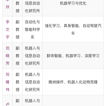
教
信息自动
机器学习与优化
欢
授
化研究所
李
副
自动化与
强化学习，具身智能，自动驾驶汽
文
教
智能科学
车
宇
授
系
刘
副
机器人与
晓
教
信息自动
群体智能、机器学习、深度学习
芳
授
化研究所
刘
副
机器人与
曜
教
信息自动
微纳操作、机器人化动物克隆
玮
授
化研究所
副
机器人与
卢