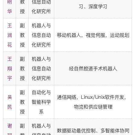
明
教
信息自动
习、深度学习
华
授
化研究所
王
副
机器人与
润
教
信息自动
移动机器人，视觉伺服，运动规划
花
授
化研究所
王
副
机器人与
翔
教
信息自动
经自然腔道手术机器人
宇
授
化研究所
副
自动化与
吴
通信网络，Linux/Unix软件开发，
教
智能科学
民
物流和供应链管理
授
系
谢
副
机器人与
数据驱动最优控制、多智能体协同