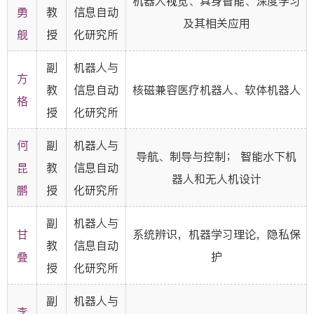
机器人视觉、具身智能、深度学习
勇
教
信息自动
及其相关应用
舰
授
化研究所
副
机器人与
方
教
信息自动
核磁兼容医疗机器人、软体机器人
格
授
化研究所
何
副
机器人与
导航、制导与控制； 智能水下机
昆
教
信息自动
器人和无人机设计
鹏
授
化研究所
副
机器人与
甘
系统辨识，机器学习理论，隐私保
教
信息自动
叠
护
授
化研究所
副
机器人与
李