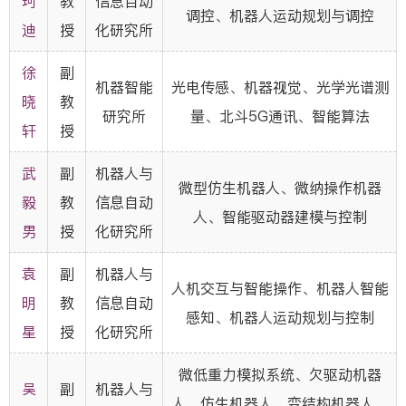
珂
教
信息自动
调控、机器人运动规划与调控
迪
授
化研究所
徐
副
机器智能
光电传感、机器视觉、光学光谱测
晓
教
研究所
量、北斗5G通讯、智能算法
轩
授
武
副
机器人与
微型仿生机器人、微纳操作机器
毅
教
信息自动
人、智能驱动器建模与控制
男
授
化研究所
袁
副
机器人与
人机交互与智能操作、机器人智能
明
教
信息自动
感知、机器人运动规划与控制
星
授
化研究所
微低重力模拟系统、欠驱动机器
吴
副
机器人与
人、仿生机器人、变结构机器人、