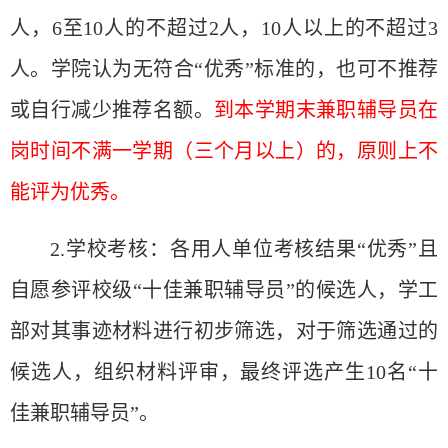
人，6至10人的不超
过
2人，10人以上的不超
过
3
人。学院
认为
无符合
“
优
秀
”
标
准的，也可不推荐
或自行减少推荐名
额
。
到本学期末兼
职辅导员
在
岗时间
不
满
一学期（三个月以上）的，原
则
上不
能
评为优
秀。
2.学校考核：各用人
单
位考核
结
果
“
优
秀
”
且
自愿参
评
校
级
“
十佳兼
职辅导员
”
的候
选
人，学工
部
对
其事迹材料
进
行初步
筛选
，
对
于
筛选
通
过
的
候
选
人，
组织
材料
评审
，最
终评选产
生
10名
“
十
佳兼
职辅导员
”
。