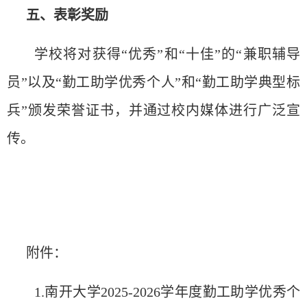
五、表彰
奖
励
学校将
对获
得
“
优
秀
”
和
“
十佳
”
的
“
兼
职辅导
员
”
以及
“
勤工助学
优
秀个人
”
和
“
勤工助学典型
标
兵
”
颁发
荣誉
证书
，并通
过
校内媒体
进
行广泛宣
传
。
附件：
1.南开大学2025-2026学年度勤工助学
优
秀个