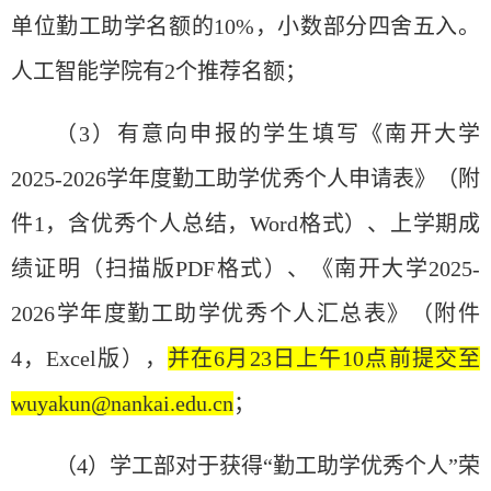
单
位勤工助学名
额
的
10%，小数部分四舍五入。
人工智能学院有2个推荐名额；
（
3）有意向申报的学生填写《
南开大学
2025-2026
学年度勤工助学优秀个人申请表
》（附
件
1，含优秀个人总结，Word格式）、
上学期成
绩证
明（扫描版PDF格式）、
《南开大学
2025-
2026
学年度勤工助学优秀个人汇总表》（附件
4
，
Excel版
），
并在6月23日上午10点前提交至
wuyakun@nankai.edu.cn
；
（
4）学工部
对
于
获
得
“
勤工助学
优
秀个人
”
荣