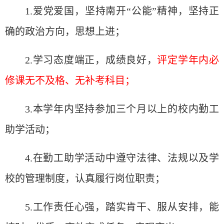
1.
爱
党
爱
国，
坚
持南开
“
公能
”
精神，
坚
持正
确的政治方向，思想上
进
；
2.学
习态
度端正，成
绩
良好，
评
定学年内必
修
课
无不及格、无
补
考科目；
3.本学年内
坚
持参加三个月以上的校内勤工
助学活
动
；
4.在勤工助学活
动
中遵守法律、法
规
以及学
校的管理制度，
认
真履行
岗
位
职责
；
5.工作
责
任心
强
，踏
实
肯干、服从安排，能