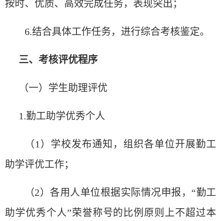
按
时
、
优质
、高效完成任
务
，表
现
突出；
6.
结
合具体工作任
务
，
进
行
综
合考核
鉴
定。
三、考核
评优
程序
（一）学生助理
评优
1.勤工助学
优
秀个人
（
1）学校
发
布通知，
组织
各
单
位开展勤工
助学
评优
工作；
（
2）各用人
单
位根据
实际
情况申
报
，
“
勤工
助学
优
秀个人
”
荣誉称号的比例原
则
上不超
过
本