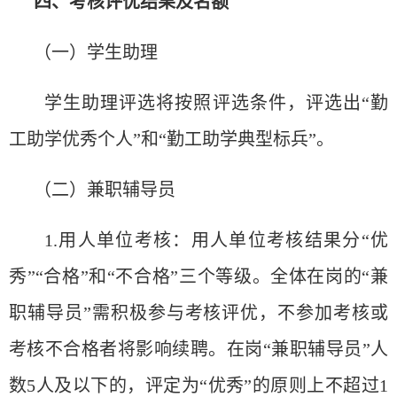
四、考核
评优结
果及名
额
（一）学生助理
学生助理
评选
将按照
评选
条件，
评选
出
“
勤
工助学
优
秀个人
”
和
“
勤工助学典型
标
兵
”
。
（二）兼
职辅导员
1.用人
单
位考核：用人
单
位考核
结
果分
“
优
秀
”“
合格
”
和
“
不合格
”
三个等
级
。全体在
岗
的
“
兼
职辅导员
”
需
积
极参与考核
评优
，不参加考核或
考核不合格者将影响
续
聘。在
岗
“
兼
职辅导员
”
人
数
5人及以下的，
评
定
为
“
优
秀
”
的原
则
上不超
过
1