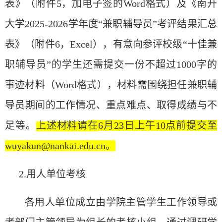
表》（附件
5，加电子签的Word格式）
及《南开
大学2025-2026学年度“兼职辅导员”考评结果汇总
表》（附件6，Excel），
有意向参评校级“十佳兼
职辅导员”的学生还需提交一份不超过1000字的
事迹材料（Word格式），材料需围绕担任兼职辅
导员期间的工作情况、重点难点、取得成绩与不
足等。
上述材料请
在
6月23日上午10点前提交至
wuyakun@nankai.edu.cn。
2.用人
单
位考核
各用人
单
位成立由学院主管学生工作
领导
或