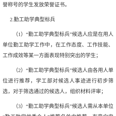
誉称号的学生
发
放荣誉
证书
。
2.勤工助学典型
标
兵
（
1）
“
勤工助学典型
标
兵
”
候
选
人
应
是在用人
单
位勤工助学工作中，在工作
态
度、工作技能、
工作成效等某一方面表
现
特
别
突出的学生；
（
2）
“
勤工助学典型
标
兵
”
候
选
人由各用人
单
位
进
行推荐，学工部
对
候
选
人事迹
进
行初步
筛
选
，
对
于
筛选
通
过
的候
选
人，
组织
材料
评审
；
（
3）“勤工助学典型标
兵”
候选人需从本单位