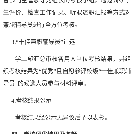
者部
门
主管
领导为组长
的考核小
组
，通
过调
研学
生
评
价、
检查
工作
记录
、听取述
职汇报
等方式
对
兼
职辅导员进
行全方位考核
。
3.
“
十佳兼
职辅导员
”评选
学工部
汇总审
核各用人
单
位
考核
结
果，并
组
织
考核
结
果
为
“优
秀
”
且自愿参
评
校
级
“
十佳兼
职辅
导员
”
的候
选
人
员
参与材料
评审
。
4.考核
结
果公示
考核
结
果
经
公示无异
议
后予以表彰。