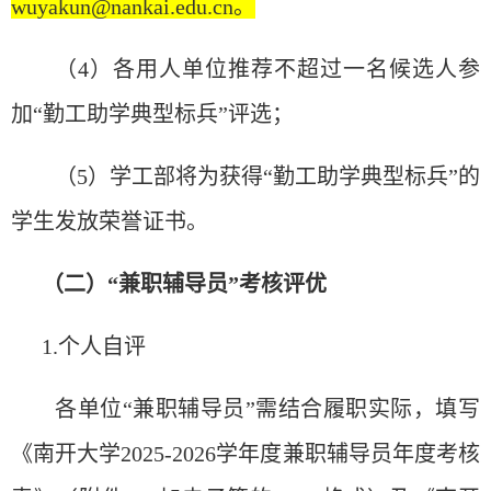
wuyakun@nankai.edu.cn。
（
4）各用人
单
位推荐不超
过
一名候
选
人参
加
“
勤工助学典型
标
兵
”
评选
；
（
5）学工部将
为获
得
“
勤工助学典型
标
兵
”
的
学生
发
放荣誉
证书
。
（二）
“
兼
职辅导员
”
考核
评优
1.个人自
评
各单位“兼
职辅导员”需结
合履职实际，填写
《南开大学2025-2026学年度兼职辅导员
年度考核