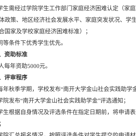
学生需经过学院学生工作部门家庭经济困难认定
（
家庭
体政策、地区经济社会发展水平、家庭突发状况、学
合国家及学校家庭经济困难标准
）
；
.同等条件下优秀学生优先。
、资助标准
人
每年
资助5000元
。
、评审程序
.每年秋季学期，学校发布
“南开大学金山
社会实践
助学
.学院发布“南开大学金山
社会实践
助学金”评选通知；
.学生根据自身情况及评选条件在指定日期前，
将
申请表
；
.学院汇总报名情况，按照评选条件对学生提交的申请