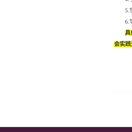
5
6
具
会实践