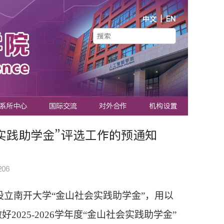
中文
|
EN
系所中心
国际交流
对外合作
机构设置
会实践助学金”评选工作的预通知
206
设立南开大学“金山
社会实践
助学金”，用以
做好
2025-
202
6学年度
“金山
社会实践
助学金”