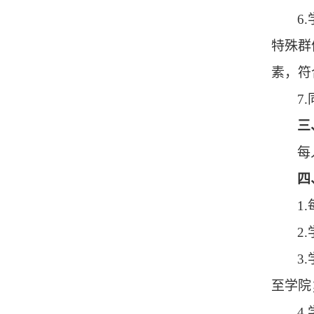
6.
特殊群
素，符
7
三
每
四
1
2
3
至学院
4