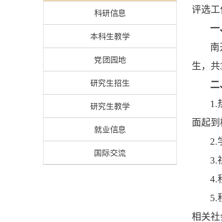
评选工
科研信息
一
本科生教学
南
党团园地
生
，
共
研究生招生
二
1
研究生教学
面起到
就业信息
2
国际交流
3
4
5
相关社