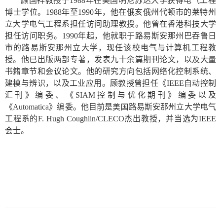
顾国祥教授于
1988
年在美国明尼苏达大学获得电气工程
博士学位。
1988
年至
1990
年，他在俄亥俄州代顿市的莱特州
立大学电气工程系担任访问助理教授。他曾在香港科技大学
担任访问职务。
1990
年起，他就职于路易斯安那州巴吞鲁日
市的路易斯安那州立大学，现任该校电气与计算机工程教
授。他已出版两部专著，发表九十余篇期刊论文，以及大量
书籍章节和会议论文。他的研究方向包括网络化控制系统、
教授
建模与辨识，以及工业应用。顾
曾担任《
IEEE
自动控制
汇刊》编委、《
SIAM
控制与优化期刊》编委以及
美国
《
Automatica
》编委。他目前是
路易斯安那州立大学电气
工程系的
F. Hugh Coughlin/CLECO
杰出教授，并当选为
IEEE
会士。