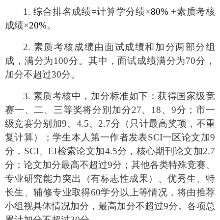
1. 综合排名成绩
=
计算学分绩×
80%
+
素质考核
成绩×
20%
。
2. 素质考核成绩由面试成绩和加分两部分组
成，满分为
100
分。其中，面试成绩满分为
70
分，
加分不超过
30
分。
3. 素质考核中，加分标准如下：获得国家级竞
赛一、二、三等奖将分别加分
27
、
18
、
9
分；市一
级竞赛分别加
9
、
4.5
、
2.7
分（只计最高奖项，不重
复计算）；学生本人第一作者发表
SCI
一区论文加
9
分，
SCI
、
EI
检索论文加
4.5
分，核心期刊论文加
2.7
分；论文加分最高不超过
9
分；其他各类特殊竞赛、
专业研究能力突出（有标志性成果）、优秀生、特
长生、辅修专业取得
60
学分以上等情况，将由推荐
小组视具体情况加分，最高加分不超过
9
分。各项总
累计加分不超过
30
分。