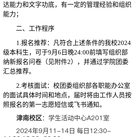
达能力和文字功底，有一定的管理经验和组织
能力；
二、工作程序
1
.
报名推荐：
凡符合上述条件的我校
2024
级本科生，可于
9
月
6
日晚
24
:00
前填写组织部
纳新报名问卷（见附件
2
），并通过学院团委
汇总推荐。
2.
考核面试：
校团委组织部各职能办公室
的面试具体时间和地点，届时将由工作人员按
照报名的第一志愿短信或飞书通知。
A201
津南校区
：学生活动中心
室
2024
9
11-14
12:30-
年
月
日 每日