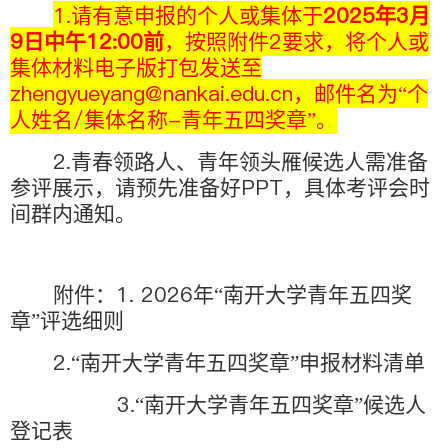
1.
2025
3
请有意申报的个人或集体于
年
月
9
12:00
2
日中午
前
，按照附件
要求，将个人或
集体材料电子版打包发送至
zhengyueyang@nankai.edu.cn
，邮件名为“个
/
-
人姓名
集体名称
青年五四奖章”。
2.
青春领路人、青年领头雁候选人需准备
PPT
参评展示，请预先准备好
，具体考评会时
间群内通知。
1. 2026
附件：
年“南开大学青年五四奖
章”评选细则
2.
“南开大学青年五四奖章”申报材料清单
3.
“南开大学青年五四奖章”候选人
登记表