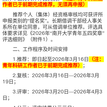
作者已于前期完成推荐，无须再申报）
推荐个人（集体）经资格审核均可获评所
申报类别的“提名奖”。长期借调干部经人事关
系所在单位同意，可从借调单位推荐。评选具
2026
体要求详见《
年“南开大学青年五四奖章”
1
评选细则》（附件
）。
二、工作程序及时间安排
1.
2026
3
16
推荐：即日起至
年
月
日
（注：
青年科研工作者已于前期完成推荐）
；
2.
2026
3
16
2026
3
复核：
年
月
日—
年
月
19
日；
3.
2026
3
20
2026
4
3
评审：
年
月
日—
年
月
日；