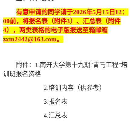
有意申请的同学请于
2026
年
5
月
15
日
12
：
00
前，将报名表（附件
3
）、汇总表（附件
4
），两类表格的电子版报送至箱邮箱
zxm2442@163.com
。
附件：
1.
南开大学第十九期“青马工程”培
训班报名资格
2.
培训内容（供参考）
3.
报名表
4.
汇总表