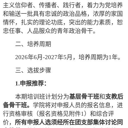
主义信仰者、传播者、践行者，
着力为党培养
和输送一批具有忠诚的政治品格，浓厚的家国
情怀，扎实的理论功底，突出的能力素质，恕
忠任事、人品服众的青年政治骨干。
二、培养周期
2026
年
6
月
-2027
年
5
月，培养周期为
1
年。
三、选拔步骤
1.
申报推荐：
本期培训班计划分为
基层骨干班
和
支教后
备骨干班。
学院将对申报人员的报名信息，
进
行资格审核（报名资格见附件
1
）和综合评
价，
所有申报人选须经所在团支部集体讨论同