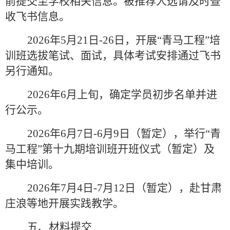
前提交至学校相关信息。被推荐人选请及时查
收飞书信息。
2026
年
5
月
21
日
-26
日，开展“青马工程”培
训班选拔笔试、面试，具体考试安排通过飞书
另行通知。
2026
年
6
月上旬，确定学员初步名单并进
行公示。
2026
年
6
月
7
日
-6
月
9
日（暂定），举
行
“青
马工程”
第十九期培训班开班仪式（暂定）及
集中培训。
2026
年
7
月
4
日
-7
月
12
日（暂定），赴甘肃
庄浪等地开展实践教学。
五、材料提交