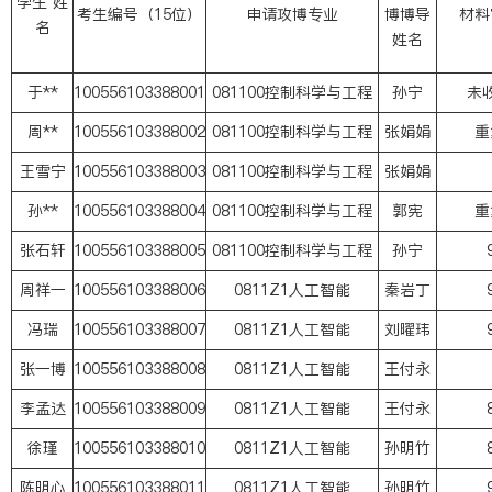
学生 姓
考生编号（15位）
申请攻博专业
博博导
材料
名
姓名
于**
100556103388001
081100控制科学与工程
孙宁
未
周**
100556103388002
081100控制科学与工程
张娟娟
重
王雪宁
100556103388003
081100控制科学与工程
张娟娟
孙**
100556103388004
081100控制科学与工程
郭宪
重
张石轩
100556103388005
081100控制科学与工程
孙宁
周祥一
100556103388006
0811Z1人工智能
秦岩丁
冯瑞
100556103388007
0811Z1人工智能
刘曜玮
张一博
100556103388008
0811Z1人工智能
王付永
李孟达
100556103388009
0811Z1人工智能
王付永
徐瑾
100556103388010
0811Z1人工智能
孙明竹
陈明心
100556103388011
0811Z1人工智能
孙明竹