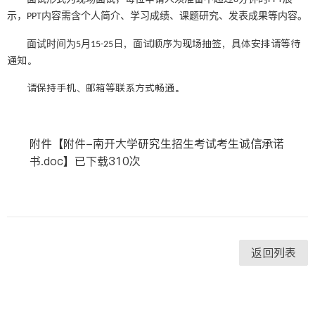
示，
内容需含个人简介、学习成绩、课题研究、发表成果等内容。
PPT
日，面试顺序为现场抽签，具体安排请等待
面试时间为
月
5
1
5
-
25
通知。
请保持手机、邮箱等联系方式畅通。
附件【
附件-南开大学研究生招生考试考生诚信承诺
书.doc
】已下载
310
次
返回列表