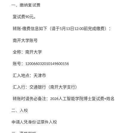
一、缴纳复试费
复试费
元。
90
转账
缴费信息如下（请于
月
日
前完成缴费）：
-
5
13
12:00
南开大学账号
全称：南开大学
账号：
120066032010149600156
汇入地点：天津市
汇入行：交通银行（南开大学支行）
转账时请务必备注：
人工智能学院博士复试费
姓名
202
6
+
二、入校
申请人凭身份证原件入校