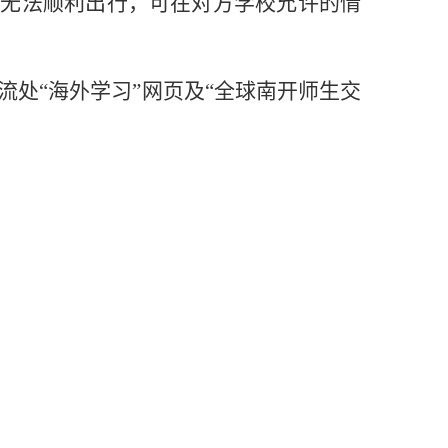
成无法顺利出行，可在对方学校允许的情
流处
“
海外学习
”
网页及
“
全球南开师生交
。