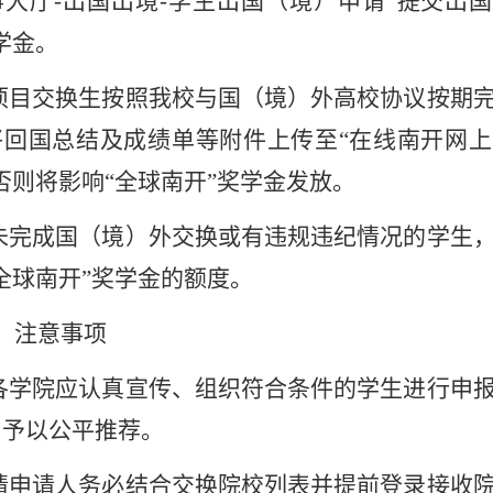
事大厅
-
出国出境
-
学生出国（境）申请
”
提交出国
学金。
项目交换生按照我校与国（境）外高校协议按期
将回国总结及成绩单等附件上传至
“
在线南开网上
否则将影响
“
全球南开
”
奖学金发放。
未完成国（境）外交换或有违规违纪情况的学生
全球南开
”
奖学金的额度。
、注意事项
各学院应认真宣传、组织符合条件的学生进行申
，予以公平推荐。
请申请人务必结合交换院校列表并提前登录接收