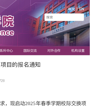
中文
|
EN
系所中心
国际交流
对外合作
机构设置
换项目的报名通知
728
求，现启动
2025
年春季学期校际交换项