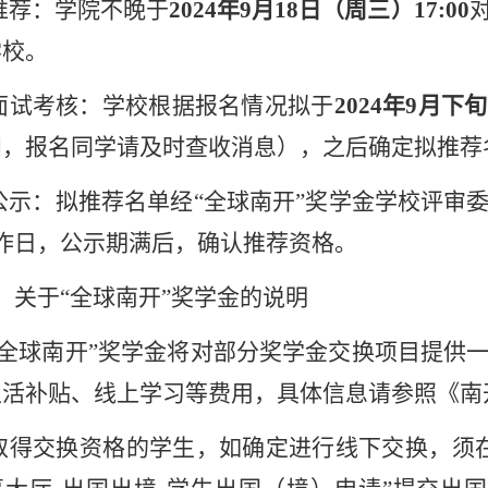
推荐：学院不晚于
2024
年
9
月
18
日（周三）
17:00
学校。
面试考核：学校根据报名情况拟于
2024
年
9
月下旬
知，报名同学请及时查收消息），之后确定拟推荐
公示：拟推荐名单经
“
全球南开
”
奖学金学校评审
作日，公示期满后，确认推荐资格。
、关于“全球南开”奖学金的说明
全球南开
”
奖学金将对部分奖学金交换项目提供
生活补贴、线上学习等费用，具体信息请参照《南
取得交换资格的学生，如确定进行线下交换，须