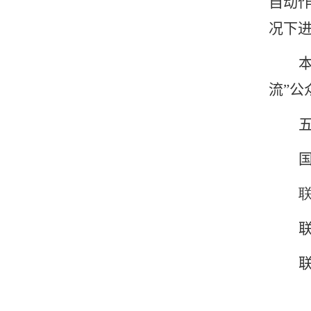
自动
况下
流
”
公