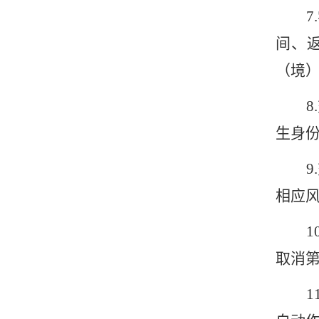
7.
间、
（境
8.
生身
9.
相应
10
取消
11