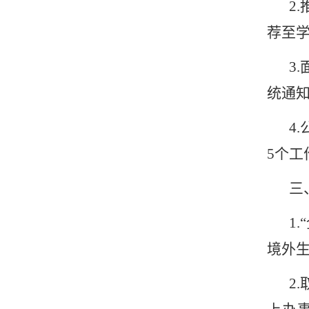
2.
荐至
3.
统通
4.
5
个工
三
1.“
境外
2.