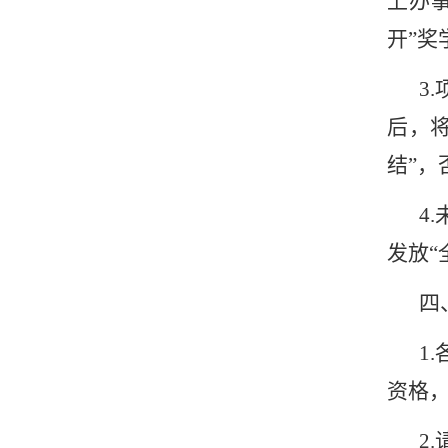
上办
开
”
奖
3.
后，
结
”
，
4.
发放
“
四
1.
资格
2.