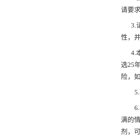
请要
3.
性，
4.
选
25
险，
5.
6.
满的
剂，