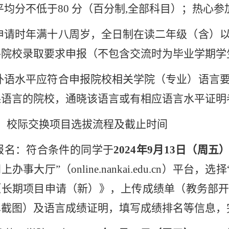
平均分不低于
80
分（百分制
,
全部科目）；热心参
申请时年满十八周岁，全日制在读二年级（含）
各院校录取要求申报（不包含交流时为毕业学期学
外语水平应符合申报院校相关学院（专业）语言
课语言的院校，通晓该语言或有相应语言水平证明
、校际交换项目选拔流程及截止时间
报名：符合条件的同
学于
2024
年
9
月
13
日（周五
网上办事大厅
”
（
online.nankai.edu.cn
）平台，选择
《长期项目申请（新）》，上传成绩单（教务部
单截图）及语言成绩证明，填写成绩排名等信息，