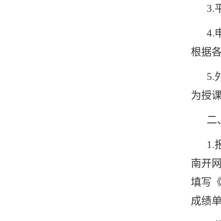
3.
4.
根据
5.
为授
二
1.
南开
填写
成绩