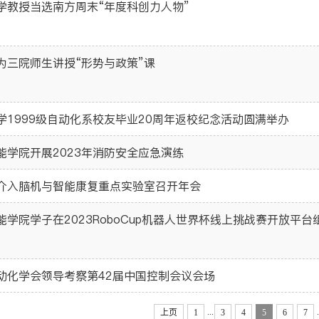
学教授当选南方周末“年度科创力人物”
为三院师生讲授“形势与政策”课
学1999级自动化系校友毕业20周年返校纪念活动圆满举办
能学院开展2023年消防安全应急演练
介入脑机与智能康复重点实验室召开年会
能学院学子在2023RoboCup机器人世界杯线上挑战赛开放平台
动化学会领导考察第42届中国控制会议会场
...
.
上页
1
3
4
5
6
7