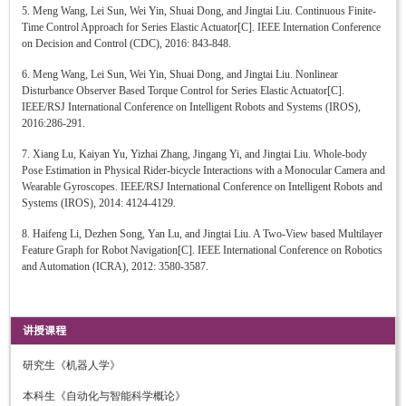
5. Meng Wang, Lei Sun, Wei Yin, Shuai Dong, and Jingtai Liu. Continuous Finite-
Time Control Approach for Series Elastic Actuator[C]. IEEE Internation Conference
on Decision and Control (CDC), 2016: 843-848.
6. Meng Wang, Lei Sun, Wei Yin, Shuai Dong, and Jingtai Liu. Nonlinear
Disturbance Observer Based Torque Control for Series Elastic Actuator[C].
IEEE/RSJ International Conference on Intelligent Robots and Systems (IROS),
2016:286-291.
7. Xiang Lu, Kaiyan Yu, Yizhai Zhang, Jingang Yi, and Jingtai Liu. Whole-body
Pose Estimation in Physical Rider-bicycle Interactions with a Monocular Camera and
Wearable Gyroscopes. IEEE/RSJ International Conference on Intelligent Robots and
Systems (IROS), 2014: 4124-4129.
8. Haifeng Li, Dezhen Song, Yan Lu, and Jingtai Liu. A Two-View based Multilayer
Feature Graph for Robot Navigation[C]. IEEE International Conference on Robotics
and Automation (ICRA), 2012: 3580-3587.
讲授课程
研究生《机器人学》
本科生《自动化与智能科学概论》