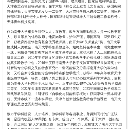
等教育的差异。主持完成了国家863项目、攻关项目、国家自然科学基金、
天津市重点项目等20余项，在学术期刊和会议上发表论文百余篇。获国务院
特殊津贴，天津市技术发明一二等奖，天津市科学技术进步二等奖，国家科
技部863计划先进个人称号，国家863计划智能机器人主题先进工作者称号，
天津青年科技奖等。
作为南开大学相关学科带头人，在教育、教学方面勤勤恳恳，是一位教书育
人、硕果累累的优秀教师，他爱岗敬业，治学严谨，师德高尚，深受师生好
评，获教育部宝钢教育基金优秀教师奖，南开大学“良师益友”奖，南开大学
捷成树人奖教金，南开大学特别奖教金等。始终坚持在本科生、研究生教学
一线，积极参与教育教学改革和教学基本建设，主动承担了人工智能特色班
班导师工作；2015年主持建设的虚拟仿真实验教学中心获批成为国家级虚拟
仿真实验教学中心，2016年度获得南开大学教学实验室管理成果特等奖；针
对智能专业学科交叉的特点研究出一套既能够充分发挥南开大学的教学优
势，又符合新专业智能专业学科特点的教学模式，获得2018年高等教育天津
市级教学成果一等奖；创办了先进机器人与MEMS技术系列学术讲座，使其
成为南开大学标志性学术活动之一。近年获得2019年CAA高等教育教学成果
二等奖、2022年天津市高等教育教学成果特等奖、2023年国家级教学成果二
等奖等教学奖励。主讲课程《自动化与智能科学概论》获国家级一流本科课
程、天津市线下一流本科课程、天津市创新创业教育特色示范课程、南开大
学课程思政优秀典型等荣誉。
致力于学科建设、人才培养、教学科研等各项事业，并得到同行的广泛认
可，是国内机器人学界的知名专家。提出了“一个体系、若干大师、创新组
织、亮点突出”的人才聚集之道，经过多年的努力，发展壮大了南开大学机器