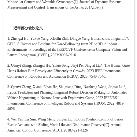
Monocular Camera and Wearable Gyroscopes[J]. Journal of Dynamic Systems
Measurement and Control-Transactions of the Asme, 2017,139(7).
近年部分会议论文
1. Zhengxi Hu, Yuxue Yang, Xiaolin Zhai, Dingye Yang, Bohan Zhou, Jingtai Liu*.
GFIE: A Dataset and Baseline for Gaze-Following from 2D to 3D in Indoor
Environments. Proceedings of the IEEE/CVF Conference on Computer Vision and
Pattern Recognition (CVPR), 2023: 8907-8916.
2. Qianyi Zhang, Zhengxi Hu, Yinuo Song, Jiayi Pei, Jingtai Liu*, The Human Gaze
Helps Robots Run Bravely and Efficiently in Crowds, 2023 IEEE International
Conference on Robotics and Automation (ICRA), 2023: 7540-7546.
3. Qianyi Zhang, Xiaoli, Ethan He, Shuguang Ding, Naizheng Wang, Jingtai Liu*,
P2EG: Prediction and Planning Integrated Robust Decision-Making for Automated
Vehicle Negotiating in Narrow Lane with Explorative Game, 2022 IEEE/RSJ
International Conference on Intelligent Robots and Systems (IROS), 2022: 4819-
4826.
4. Wei Yin, Lei Sun, Wang Meng, Jingtai Liu. Robust Position Control of Series
Elastic Actuator with Sliding Mode Like and Disturbance Observer[C]. Annual
American Control Conference (ACC), 2018:4221-4226.