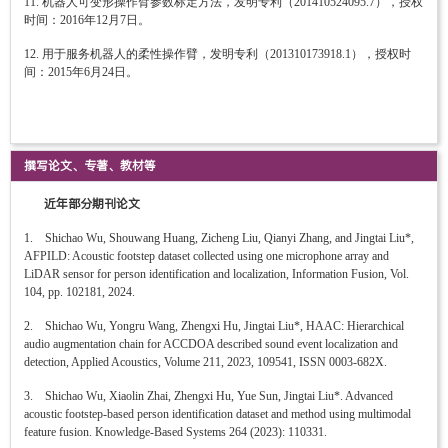
11. 机器人可变形操作臂参数标定方法，发明专利（201410524095.7），授权
时间：2016年12月7日。
12. 用于服务机器人的柔性操作臂，发明专利（201310173918.1），授权时
间：2015年6月24日。
撰写论文、专著、教材等
近年部分期刊论文
1. Shichao Wu, Shouwang Huang, Zicheng Liu, Qianyi Zhang, and Jingtai Liu*,
AFPILD: Acoustic footstep dataset collected using one microphone array and
LiDAR sensor for person identification and localization, Information Fusion, Vol.
104, pp. 102181, 2024.
2. Shichao Wu, Yongru Wang, Zhengxi Hu, Jingtai Liu*, HAAC: Hierarchical
audio augmentation chain for ACCDOA described sound event localization and
detection, Applied Acoustics, Volume 211, 2023, 109541, ISSN 0003-682X.
3. Shichao Wu, Xiaolin Zhai, Zhengxi Hu, Yue Sun, Jingtai Liu*. Advanced
acoustic footstep-based person identification dataset and method using multimodal
feature fusion. Knowledge-Based Systems 264 (2023): 110331.