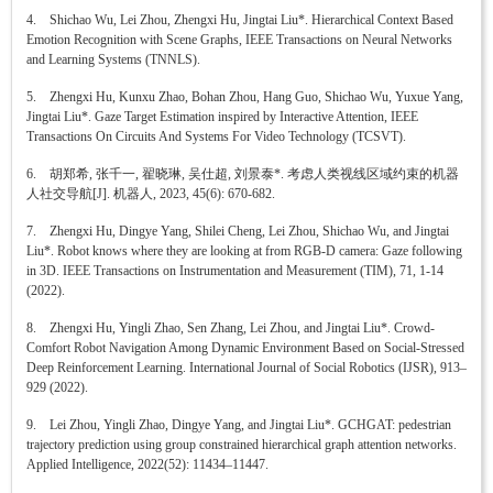
4. Shichao Wu, Lei Zhou, Zhengxi Hu, Jingtai Liu*. Hierarchical Context Based
Emotion Recognition with Scene Graphs, IEEE Transactions on Neural Networks
and Learning Systems (TNNLS).
5. Zhengxi Hu, Kunxu Zhao, Bohan Zhou, Hang Guo, Shichao Wu, Yuxue Yang,
Jingtai Liu*. Gaze Target Estimation inspired by Interactive Attention, IEEE
Transactions On Circuits And Systems For Video Technology (TCSVT).
6. 胡郑希, 张千一, 翟晓琳, 吴仕超, 刘景泰*. 考虑人类视线区域约束的机器
人社交导航[J]. 机器人, 2023, 45(6): 670-682.
7. Zhengxi Hu, Dingye Yang, Shilei Cheng, Lei Zhou, Shichao Wu, and Jingtai
Liu*. Robot knows where they are looking at from RGB-D camera: Gaze following
in 3D. IEEE Transactions on Instrumentation and Measurement (TIM), 71, 1-14
(2022).
8. Zhengxi Hu, Yingli Zhao, Sen Zhang, Lei Zhou, and Jingtai Liu*. Crowd-
Comfort Robot Navigation Among Dynamic Environment Based on Social-Stressed
Deep Reinforcement Learning. International Journal of Social Robotics (IJSR), 913–
929 (2022).
9. Lei Zhou, Yingli Zhao, Dingye Yang, and Jingtai Liu*. GCHGAT: pedestrian
trajectory prediction using group constrained hierarchical graph attention networks.
Applied Intelligence, 2022(52): 11434–11447.