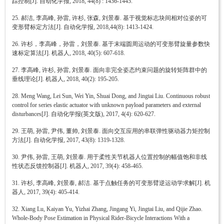
踪控制[J]. 自动化学报, 2018, 44(8) : 1436-1445.
25. 郝洁, 李高峰, 孙雷, 许杉, 张森, 刘景泰. 基于视觉标志块间相对位姿的可
变形臂标定方法[J]. 自动化学报, 2018,44(8): 1413-1424.
26. 许杉，李高峰，孙雷，刘景泰. 基于末端圆周运动的可变形臂旋量参数快
速标定算法[J]. 机器人, 2018, 40(5): 607-618.
27. 李高峰, 许杉, 孙雷, 刘景泰. 面向非完全姿态约束问题的旋转矩阵群中的
垂线理论[J]. 机器人, 2018, 40(2): 195-205.
28. Meng Wang, Lei Sun, Wei Yin, Shuai Dong, and Jingtai Liu. Continuous robust
control for series elastic actuator with unknown payload parameters and external
disturbances[J]. 自动化学报(英文版), 2017, 4(4): 620-627.
29. 王萌, 孙雷, 尹伟, 董帅, 刘景泰. 面向交互应用的串联弹性驱动器力矩控制
方法[J]. 自动化学报, 2017, 43(8): 1319-1328.
30. 尹伟, 孙雷, 王萌, 刘景泰. 用于柔性关节机器人位置控制的幅值饱和非线
性状态反馈控制器[J]. 机器人, 2017, 39(4): 458-465.
31. 许杉, 李高峰, 刘景泰, 郝洁. 基于点触任务的可变形臂逆运动学求解[J]. 机
器人, 2017, 39(4): 405-414.
32. Xiang Lu, Kaiyan Yu, Yizhai Zhang, Jingang Yi, Jingtai Liu, and Qijie Zhao.
Whole-Body Pose Estimation in Physical Rider-Bicycle Interactions With a