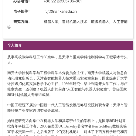
办公电话：
+86 22 23505706-801
电子邮件：
liujt@nankai.edu.cn
研究方向：
机器人学，智能机器人技术，服务机器人，人工智能
等
个人简介
从事高校教学科研工作30余年，是天津市重点学科控制科学与工程学术带头
人。
南开大学控制科学与工程学科学术分委员会主任，南开大学机器人与信息自
动化研究所所长，天津市智能机器人技术重点实验室主任，国家级南开大学
计控虚拟仿真实验教学中心主任。1986年研究生毕业到南开大学工作，与卢
桂章先生一道创建了机器人所的前身“人工智能与机器人实验室”。曾任国家
863计划机器人专家组成员。
中国工程院下属的中国新一代人工智能发展战略研究院特聘专家；天津市智
能科技产业专家咨询委员会成员。
始终把研究方向集中在机器人学和其紧密相关的学科上，是国家863计划首
批青年科技工作者。2006在美国UC Berkeley著名学者Ken Goldberg教授实验
室学术交流一年，之后出版了《伯克利札记》，对比了中西方科学研究和高