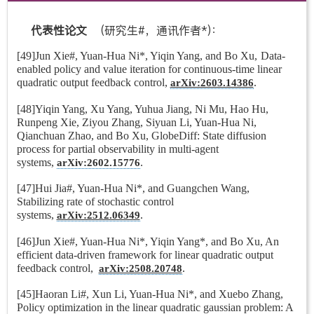
代表性论文
(研究生#，通讯作者*)：
[49]
Jun Xie#
,
Yuan-Hua Ni*
,
Yiqin Yang
, and
Bo Xu,
Data
-
enabled policy and value iteration for continuous-time linear
.
quadratic output feedback contro
l,
arXiv:2603.14386
[48]Yiqin Yang, Xu Yang, Yuhua Jiang, Ni Mu, Hao Hu,
Runpeng Xie, Ziyou Zha
ng, Siyuan Li, Yuan-Hua Ni,
Qianchuan Zhao, and Bo Xu, GlobeDiff: State diffusion
process for partial observability in multi-agent
systems,
.
arXiv:2602.15776
[47]Hui Jia#, Yuan-Hua Ni
*, and Guangchen Wang,
Stabilizing rate of stochastic control
.
systems,
arXiv:2512.06349
[46]Jun Xie#, Yuan-Hua Ni*, Yiqin Yang*, and Bo Xu, An
efficient data-driven framework for linear quadratic output
.
feedback control,
arXiv:2508.20748
[45]Haoran Li#, Xun Li, Yuan-Hua Ni*, and Xuebo Zhang,
Policy optimization in the linear quadratic gaussian problem: A