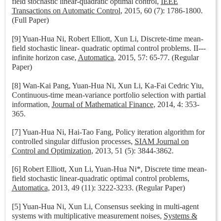
field stochastic linear-quadratic optimal control,
IEEE
Transactions on Automatic Control
, 2015, 60 (7): 1786-1800.
(Full Paper)
[9] Yuan-Hua Ni, Robert Elliott, Xun Li, Discrete-time mean-
field stochastic linear- quadratic optimal control problems. II---
infinite horizon case,
Automatica
, 2015, 57: 65-77. (Regular
Paper)
[8] Wan-Kai Pang, Yuan-Hua Ni, Xun Li, Ka-Fai Cedric Yiu,
Continuous-time mean-variance portfolio selection with partial
information,
Journal of Mathematical Finance
, 2014, 4: 353-
365.
[7] Yuan-Hua Ni, Hai-Tao Fang, Policy iteration algorithm for
controlled singular diffusion processes,
SIAM Journal on
Control and Optimization
, 2013, 51 (5): 3844-3862.
[6] Robert Elliott, Xun Li, Yuan-Hua Ni*, Discrete time mean-
field stochastic linear-quadratic optimal control problems,
Automatica
, 2013, 49 (11): 3222-3233. (Regular Paper)
[5] Yuan-Hua Ni, Xun Li, Consensus seeking in multi-agent
systems with multiplicative measurement noises,
Systems &