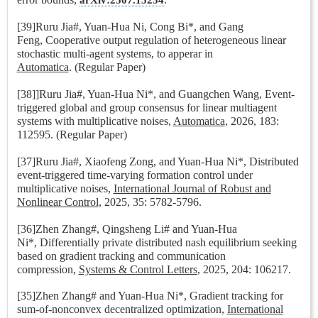
[39]Ruru Jia#, Yuan-Hua Ni, Cong Bi*, and Gang
Feng, Cooperative output regulation of heterogeneous linear
stochastic multi-agent systems, to apperar in
Automatica
.
(Regular Paper)
[38]]Ruru Jia#, Yuan-Hua Ni*, and Guangchen Wang, Event-
triggered global and group consensus for linear multiagent
systems with multiplicative noises,
Automatica
, 2026, 183:
112595. (Regular Paper)
[37]Ruru Jia#, Xiaofeng Zong, and Yuan-Hua Ni*, Distributed
event-triggered time-varying formation control under
multiplicative noises,
International Journal of Robust and
Nonlinear Control
, 2025, 35: 5782-5796.
[36]Zhen Zhang#, Qingsheng Li# and Yuan-Hua
Ni*, Differentially private distributed nash equilibrium seeking
based on gradient tracking and communication
compression,
Systems & Control Letters
, 2025, 204: 106217.
[35]Zhen Zhang# and Yuan-Hua Ni*, Gradient tracking for
sum-of-nonconvex decentralized optimization,
International