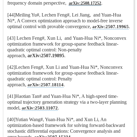
frequency domain perspective,
.
arX
iv:2508.17252
[44]Meiling Yu#, Lechen Feng#, Lei Jiang, and Yuan-Hua
Ni*, A Convex optimization approach to model-free inverse
optimal control with provable convergence,
.
arXiv:2507.19965
[43] Lechen Feng#,
Xun Li, and
Yuan-Hua Ni*, Nonconvex
optimization framework for group-sparse feedback linear-
quadratic optimal control: Non-penalty
approach,
arXiv:2507.19895
.
[42]Lechen Feng#,
Xun Li and
Yuan-Hua Ni*, Nonconvex
optimization framework for group-sparse feedback linear-
quadratic optimal control: Penalty
approach,
.
arXiv:2507.18114
[41]Haotian Tan# and Yuan-Hua Ni*, A high-speed time-
optimal trajectory generation strategy via a two-layer planning
.
model,
arXiv:2503.11072
[40]
Yutian Wang#, Yuan-Hua Ni*, and Xun Li, An
optimization-based framework for solving forward-backward
stochastic differential equations: Convergence analysis and
.
error bounds,
arXiv:2507.15234