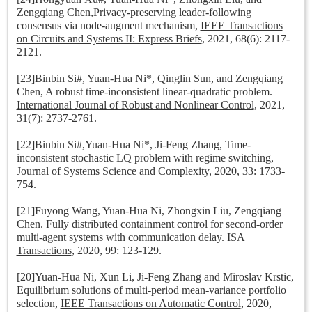
Zengqiang Chen,Privacy-preserving leader-following
consensus via node-augment mechanism,
IEEE Transactions
on Circuits and Systems II: Express Briefs
, 2021, 68(6): 2117-
2121.
[23]Binbin Si#,
Yuan-Hua Ni*
, Qinglin Sun, and Zengqiang
Chen, A robust time-inconsistent linear-quadratic problem.
International Journal of Robust and Nonlinear Control
, 2021,
31(7): 2737-2761.
[22]Binbin Si#,
Yuan-Hua Ni*
, Ji-Feng Zhang, Time-
inconsistent stochastic LQ problem with regime switching,
Journal of Systems Science and Complexity
, 2020, 33: 1733-
754.
[21]Fuyong Wang, Yuan-Hua Ni, Zhongxin Liu, Zengqiang
Chen. Fully distributed containment control for second-order
multi-agent systems with communication delay.
ISA
Transactions
, 2020, 99: 123-129.
[20]Yuan-Hua Ni, Xun Li, Ji-Feng Zhang and Miroslav Krstic,
Equilibrium solutions of multi-period mean-variance portfolio
selection,
IEEE Transactions on Automatic Control
, 2020,