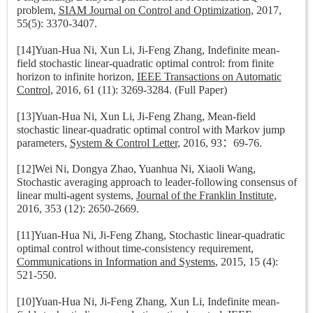
problem,
SIAM Journal on Control and Optimization
, 2017,
55(5): 3370-3407.
[14]Yuan-Hua Ni, Xun Li, Ji-Feng Zhang, Indefinite mean-
field stochastic linear-quadratic optimal control: from finite
horizon to infinite horizon,
IEEE Transactions on Automatic
Control
, 2016, 61 (11): 3269-3284. (Full Paper)
[13]Yuan-Hua Ni, Xun Li, Ji-Feng Zhang, Mean-field
stochastic linear-quadratic optimal control with Markov jump
parameters,
System & Control Letter
, 2016, 93：69-76.
[12]Wei Ni, Dongya Zhao, Yuanhua Ni, Xiaoli Wang,
Stochastic averaging approach to leader-following consensus of
linear multi-agent systems,
Journal of the Franklin Institute
,
2016, 353 (12): 2650-2669.
[11]Yuan-Hua Ni, Ji-Feng Zhang, Stochastic linear-quadratic
optimal control without time-consistency requirement,
Communications in Information and Systems
, 2015, 15 (4):
521-550.
[10]Yuan-Hua Ni, Ji-Feng Zhang, Xun Li, Indefinite mean-