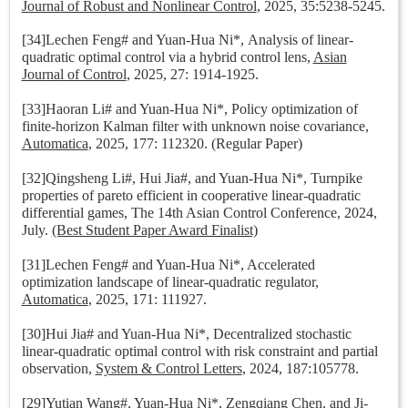
Journal of Robust and Nonlinear Control
, 2025, 35:5238-5245.
[34]Lechen Feng# and Yuan-Hua Ni*, Analysis of linear-
quadratic optimal control via a hybrid control lens,
Asian
Journal of Control
, 2025, 27: 1914-1925.
[33]Haoran Li# and Yuan-Hua Ni*, Policy optimization of
finite-horizon Kalman filter with unknown noise covariance,
Automatica
, 2025, 177: 112320.
(Regular Paper)
[32]Qingsheng Li#, Hui Jia#, and Yuan-Hua Ni*, Turnpike
properties of pareto efficient in cooperative linear-quadratic
differential games,
The 14th Asian Control Conference, 2024,
July.
(Best Student Paper Award Finalist)
[31]Lechen Feng# and Yuan-Hua Ni*, Accelerated
optimization landscape of linear-quadratic regulator,
Automatica
, 2025,
171: 111927.
[30]Hui Jia# and Yuan-Hua Ni*, Decentralized stochastic
linear-quadratic optimal control with risk constraint and partial
observation,
System & Control Letters
, 2024, 187:105778.
[29]Yutian Wang#, Yuan-Hua Ni*, Zengqiang Chen, and Ji-