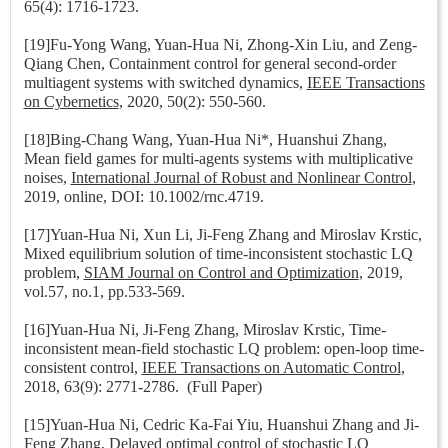
65(4): 1716-1723.
[19]Fu-Yong Wang, Yuan-Hua Ni, Zhong-Xin Liu, and Zeng-
Qiang Chen, Containment control for general second-order
multiagent systems with switched dynamics,
IEEE Transactions
on Cybernetics
, 2020, 50(2): 550-560.
[18]Bing-Chang Wang, Yuan-Hua Ni*, Huanshui Zhang,
Mean field games for multi-agents systems with multiplicative
noises,
International Journal of Robust and Nonlinear Control
,
2019, online, DOI: 10.1002/rnc.4719.
[17]Yuan-Hua Ni, Xun Li, Ji-Feng Zhang and Miroslav Krstic,
Mixed equilibrium solution of time-inconsistent stochastic LQ
problem,
SIAM Journal on Control and Optimization
, 2019,
vol.57, no.1, pp.533-569.
[16]Yuan-Hua Ni, Ji-Feng Zhang, Miroslav Krstic, Time-
inconsistent mean-field stochastic LQ problem: open-loop time-
consistent control,
IEEE Transactions on Automatic Control
,
2018, 63(9): 2771-2786. (Full Paper)
[15]Yuan-Hua Ni, Cedric Ka-Fai Yiu, Huanshui Zhang and Ji-
Feng Zhang, Delayed optimal control of stochastic LQ