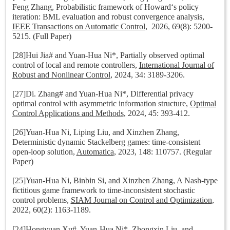
Feng Zhang, Probabilistic framework of Howard‘s policy
iteration: BML evaluation and robust convergence analysis,
IEEE Transactions on Automatic Control
, 2026, 69(8): 5200-
5215.
(Full Paper)
[28]Hui Jia# and Yuan-Hua Ni*, Partially observed optimal
control of local and remote controllers,
International Journal of
Robust and Nonlinear Control
, 2024, 34: 3189-3206.
[27]Di. Zhang# and Yuan-Hua Ni*, Differential privacy
optimal control with asymmetric information structure,
Optimal
Control Applications and Methods
, 2024, 45: 393-412.
[26]Yuan-Hua Ni, Liping Liu, and Xinzhen Zhang,
Deterministic dynamic Stackelberg games: time-consistent
open-loop solution,
Automatica
, 2023, 148: 110757. (Regular
Paper)
[25]Yuan-Hua Ni, Binbin Si, and Xinzhen Zhang, A Nash-type
fictitious game framework to time-inconsistent stochastic
control problems,
SIAM Journal on Control and Optimization
,
2022, 60(2): 1163-1189.
[24]Hongyuan Xu#,
Yuan-Hua Ni*
, Zhongxin Liu, and